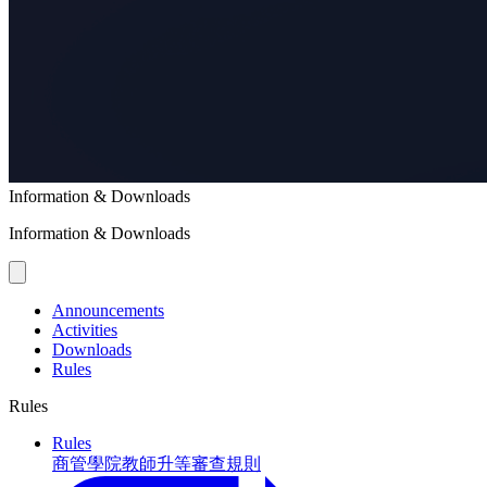
Information & Downloads
Information & Downloads
Announcements
Activities
Downloads
Rules
Rules
Rules
商管學院教師升等審查規則