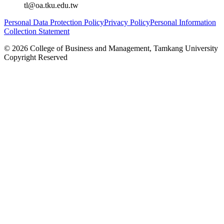
tl@oa.tku.edu.tw
Personal Data Protection Policy
Privacy Policy
Personal Information
Collection Statement
©
2026
College of Business and Management, Tamkang University
Copyright Reserved