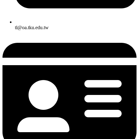
tl@oa.tku.edu.tw