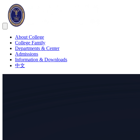
About College
College Family
Departments & Center
Admissions
Information & Downloads
中文